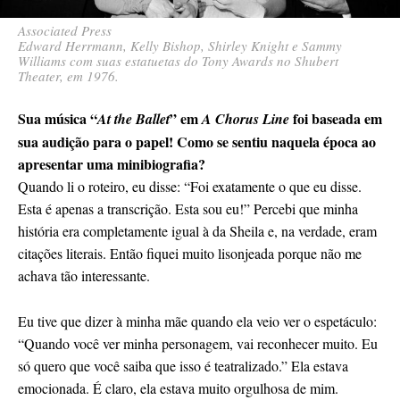
Associated Press
Edward Herrmann, Kelly Bishop, Shirley Knight e Sammy
Williams com suas estatuetas do Tony Awards no Shubert
Theater, em 1976.
Sua música “
” em
foi baseada em
At the Ballet
A Chorus Line
sua audição para o papel! Como se sentiu naquela época ao
apresentar uma minibiografia?
Quando li o roteiro, eu disse: “Foi exatamente o que eu disse.
Esta é apenas a transcrição. Esta sou eu!” Percebi que minha
história era completamente igual à da Sheila e, na verdade, eram
citações literais. Então fiquei muito lisonjeada porque não me
achava tão interessante.
Eu tive que dizer à minha mãe quando ela veio ver o espetáculo:
“Quando você ver minha personagem, vai reconhecer muito. Eu
só quero que você saiba que isso é teatralizado.” Ela estava
emocionada. É claro, ela estava muito orgulhosa de mim.