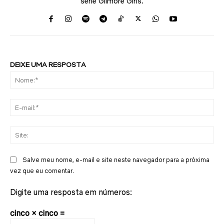
série Gilmore Girls.
DEIXE UMA RESPOSTA
No
E-
mai
Sit
Salve meu nome, e-mail e site neste navegador para a próxima
vez que eu comentar.
Digite uma resposta em números:
cinco × cinco =