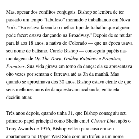
Mas, apesar dos conflitos conjugais, Bishop se lembra de ter
passado um tempo “fabuloso” morando e trabalhando em Nova
York. “Eu estava fazendo o melhor tipo de trabalho que alguém
pode fazer: estava dançando na Broadway.” Depois de se mudar
para lá aos 18 anos, a nativa do Colorado — que na época usava
seu nome de batismo, Carole Bishop — conseguiu papéis nas
montagens de
On The Town
,
Golden Rainbow
e
Promises,
Promises
. Sua vida girava em torno da dança: ela se apresentava
oito vezes por semana e farreava até as 3h da manhã. Mas
quando se aproximava dos 30 anos, Bishop estava ciente de que
seus melhores anos de dança estavam acabando, então ela
decidiu atuar.
Três anos depois, quando tinha 31, que Bishop conseguiu seu
primeiro papel principal como Sheila em
A Chorus Line
; após o
Tony Awards de 1976, Bishop voltou para casa em seu
apartamento no Upper West Side com um troféu e um nome