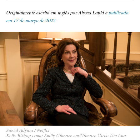
Originalmente escrito em inglês por Alyssa Lapid e
publicado
em 17 de março de 2022
.
Saeed Adyani / Netflix
Kelly Bishop como Emily Gilmore em Gilmore Girls: Um Ano