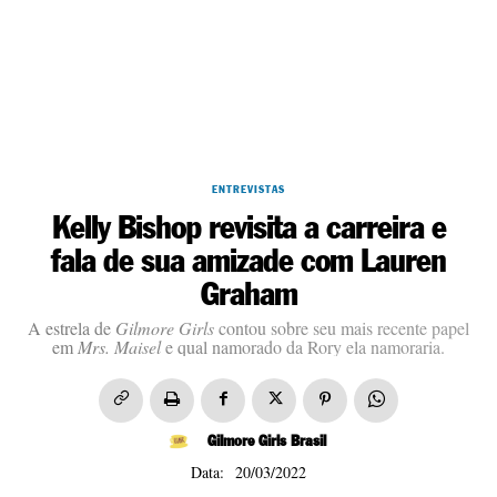
ENTREVISTAS
Kelly Bishop revisita a carreira e
fala de sua amizade com Lauren
Graham
A estrela de
Gilmore Girls
contou sobre seu mais recente papel
em
Mrs. Maisel
e qual namorado da Rory ela namoraria.
Gilmore Girls Brasil
20/03/2022
Data: