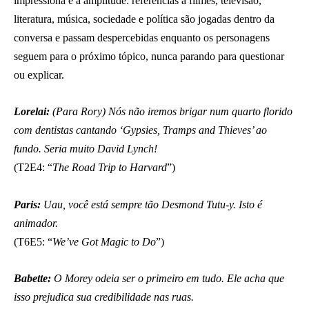
impressiona é a amplitude: referências a filmes, televisão,
literatura, música, sociedade e política são jogadas dentro da
conversa e passam despercebidas enquanto os personagens
seguem para o próximo tópico, nunca parando para questionar
ou explicar.
Lorelai:
(Para Rory) Nós não iremos brigar num quarto florido
com dentistas cantando ‘Gypsies, Tramps and Thieves’ ao
fundo. Seria muito David Lynch!
(T2E4: “
The Road Trip to Harvard
”)
Paris:
Uau, você está sempre tão Desmond Tutu-y. Isto é
animador.
(T6E5: “
We’ve Got Magic to Do
”)
Babette:
O Morey odeia ser o primeiro em tudo. Ele acha que
isso prejudica sua credibilidade nas ruas.