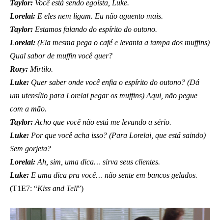
Taylor:
Você está sendo egoísta, Luke.
Lorelai:
E eles nem ligam. Eu não aguento mais.
Taylor:
Estamos falando do espírito do outono.
Lorelai:
(Ela mesma pega o café e levanta a tampa dos muffins)
Qual sabor de muffin você quer?
Rory:
Mirtilo.
Luke:
Quer saber onde você enfia o espírito do outono? (Dá
um utensílio para Lorelai pegar os muffins) Aqui, não pegue
com a mão.
Taylor:
Acho que você não está me levando a sério.
Luke:
Por que você acha isso? (Para Lorelai, que está saindo)
Sem gorjeta?
Lorelai:
Ah, sim, uma dica… sirva seus clientes.
Luke:
E uma dica pra você… não sente em bancos gelados.
(T1E7: “
Kiss and Tell
”)