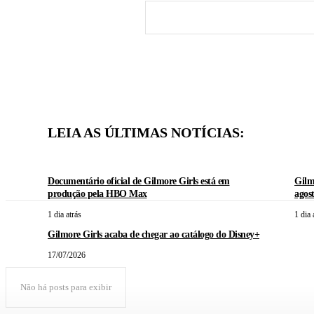
LEIA AS ÚLTIMAS NOTÍCIAS:
Documentário oficial de Gilmore Girls está em
Gilm
produção pela HBO Max
agos
1 dia atrás
1 dia 
Gilmore Girls acaba de chegar ao catálogo do Disney+
17/07/2026
Não há posts para exibir