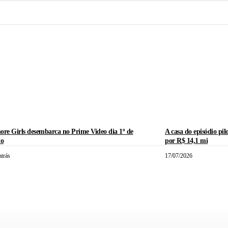
ore Girls desembarca no Prime Video dia 1º de
A casa do episódio pil
to
por R$ 14,1 mi
atrás
17/07/2026