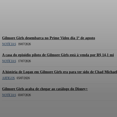
Documentário oficial de Gilmor
Gilmore Girls desembarca no Prime Video dia 1º de agosto
NOTÍCIAS
19/07/2026
A casa do episódio piloto de Gilmore Girls está à venda por R$ 14,1 mi
NOTÍCIAS
17/07/2026
A história de Logan em Gilmore Girls era para ter sido de Chad Michae
ARTIGOS
05/07/2026
Gilmore Girls acaba de chegar ao catálogo do Disney+
NOTÍCIAS
03/07/2026