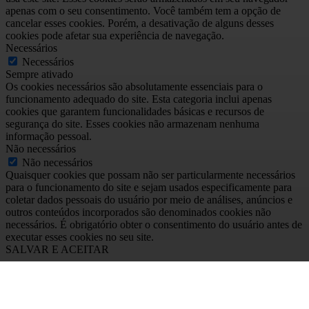
apenas com o seu consentimento. Você também tem a opção de
cancelar esses cookies. Porém, a desativação de alguns desses
cookies pode afetar sua experiência de navegação.
Necessários
Necessários
Sempre ativado
Os cookies necessários são absolutamente essenciais para o
funcionamento adequado do site. Esta categoria inclui apenas
cookies que garantem funcionalidades básicas e recursos de
segurança do site. Esses cookies não armazenam nenhuma
informação pessoal.
Não necessários
Não necessários
Quaisquer cookies que possam não ser particularmente necessários
para o funcionamento do site e sejam usados especificamente para
coletar dados pessoais do usuário por meio de análises, anúncios e
outros conteúdos incorporados são denominados cookies não
necessários. É obrigatório obter o consentimento do usuário antes de
executar esses cookies no seu site.
SALVAR E ACEITAR