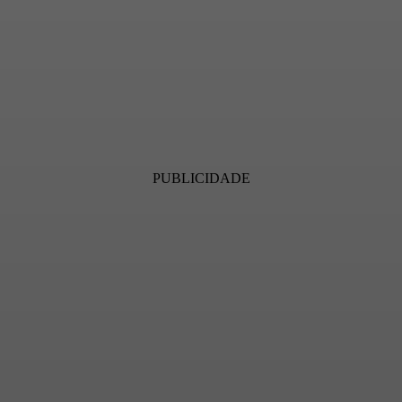
‘química’ entre o elenco faz
parte da ‘mágica’ duradoura,
25 anos depois
PUBLICIDADE