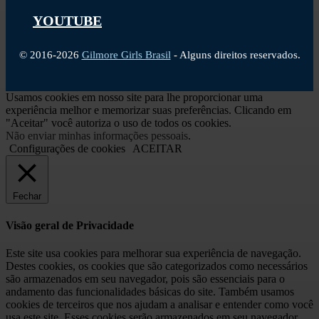
YOUTUBE
© 2016-2026
Gilmore Girls Brasil
- Alguns direitos reservados.
Usamos cookies em nosso site para lhe proporcionar uma
experiência melhor e memorizar suas preferências. Clicando em
"Aceitar" você autoriza o uso de todos os cookies.
Não enviar minhas informações pessoais
.
Configurações de cookies
ACEITAR
Fechar
Visão geral de Privacidade
Este site usa cookies para melhorar sua experiência de navegação.
Destes cookies, os cookies que são categorizados como necessários
são armazenados em seu navegador, pois são essenciais para o
andamento das funcionalidades básicas do site. Também usamos
cookies de terceiros que nos ajudam a analisar e entender como você
usa este site. Esses cookies serão armazenados em seu navegador