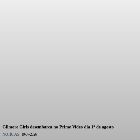
Documentário oficial de
Gilmore Girls está em
produção pela HBO Max
Gilmore Girls desembarca no Prime Video dia 1º de agosto
NOTÍCIAS
19/07/2026