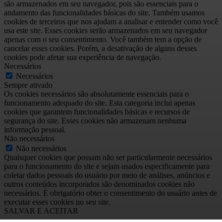
são armazenados em seu navegador, pois são essenciais para o
andamento das funcionalidades básicas do site. Também usamos
cookies de terceiros que nos ajudam a analisar e entender como você
usa este site. Esses cookies serão armazenados em seu navegador
apenas com o seu consentimento. Você também tem a opção de
cancelar esses cookies. Porém, a desativação de alguns desses
cookies pode afetar sua experiência de navegação.
Necessários
Necessários
Sempre ativado
Os cookies necessários são absolutamente essenciais para o
funcionamento adequado do site. Esta categoria inclui apenas
cookies que garantem funcionalidades básicas e recursos de
segurança do site. Esses cookies não armazenam nenhuma
informação pessoal.
Não necessários
Não necessários
Quaisquer cookies que possam não ser particularmente necessários
para o funcionamento do site e sejam usados especificamente para
coletar dados pessoais do usuário por meio de análises, anúncios e
outros conteúdos incorporados são denominados cookies não
necessários. É obrigatório obter o consentimento do usuário antes de
executar esses cookies no seu site.
SALVAR E ACEITAR