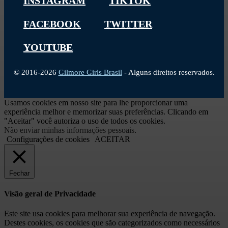
INSTAGRAM
TIKTOK
FACEBOOK
TWITTER
YOUTUBE
© 2016-2026
Gilmore Girls Brasil
- Alguns direitos reservados.
Usamos cookies em nosso site para lhe proporcionar uma
experiência melhor e memorizar suas preferências. Clicando em
"Aceitar" você autoriza o uso de todos os cookies.
Não enviar minhas informações pessoais
.
Configurações de cookies
ACEITAR
Fechar
Visão geral de Privacidade
Este site usa cookies para melhorar sua experiência de navegação.
Destes cookies, os cookies que são categorizados como necessários