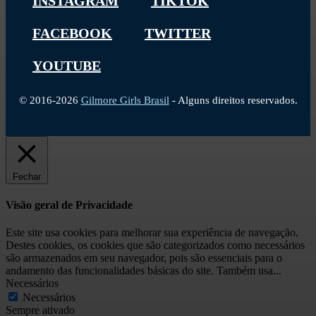
INSTAGRAM
TIKTOK
FACEBOOK
TWITTER
YOUTUBE
© 2016-2026
Gilmore Girls Brasil
- Alguns direitos reservados.
Fechar
Visão geral de Privacidade
Este site usa cookies para melhorar sua experiência de navegação.
Destes cookies, os cookies que são categorizados como necessários
são armazenados em seu navegador, pois são essenciais para o
andamento das funcionalidades básicas do site. Também usa
...
Necessários
Necessários
Sempre ativado