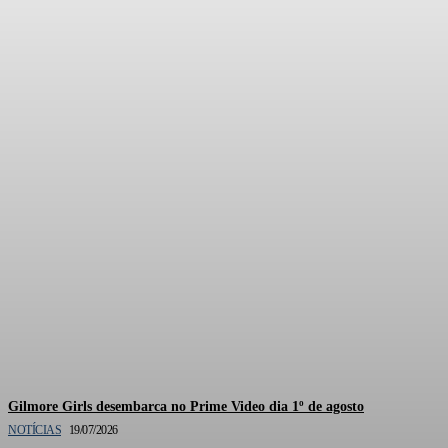
Documentário oficial de
Gilmore Girls está em
produção pela HBO Max
Gilmore Girls desembarca no Prime Video dia 1º de agosto
NOTÍCIAS
19/07/2026