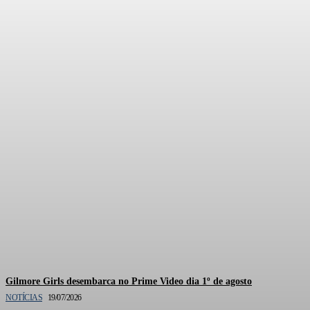
Documentário oficial de
Gilmore Girls está em
produção pela HBO Max
Gilmore Girls desembarca no Prime Video dia 1º de agosto
NOTÍCIAS
19/07/2026