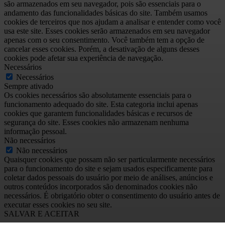
são armazenados em seu navegador, pois são essenciais para o
andamento das funcionalidades básicas do site. Também usamos
cookies de terceiros que nos ajudam a analisar e entender como você
usa este site. Esses cookies serão armazenados em seu navegador
apenas com o seu consentimento. Você também tem a opção de
cancelar esses cookies. Porém, a desativação de alguns desses
cookies pode afetar sua experiência de navegação.
Necessários
Necessários
Sempre ativado
Os cookies necessários são absolutamente essenciais para o
funcionamento adequado do site. Esta categoria inclui apenas
cookies que garantem funcionalidades básicas e recursos de
segurança do site. Esses cookies não armazenam nenhuma
informação pessoal.
Não necessários
Não necessários
Quaisquer cookies que possam não ser particularmente necessários
para o funcionamento do site e sejam usados especificamente para
coletar dados pessoais do usuário por meio de análises, anúncios e
outros conteúdos incorporados são denominados cookies não
necessários. É obrigatório obter o consentimento do usuário antes de
executar esses cookies no seu site.
SALVAR E ACEITAR