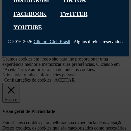
INSTAGRAM
TIKTOK
FACEBOOK
TWITTER
YOUTUBE
© 2016-2026
Gilmore Girls Brasil
- Alguns direitos reservados.
Usamos cookies em nosso site para lhe proporcionar uma
experiência melhor e memorizar suas preferências. Clicando em
"Aceitar" você autoriza o uso de todos os cookies.
Não enviar minhas informações pessoais
.
Configurações de cookies
ACEITAR
Fechar
Visão geral de Privacidade
Este site usa cookies para melhorar sua experiência de navegação.
Destes cookies, os cookies que são categorizados como necessários