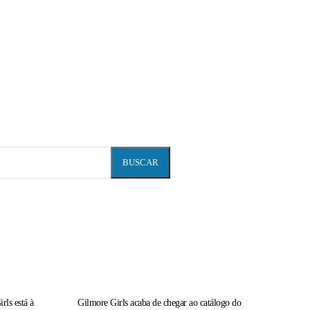
A série
Vídeos
Entrevistas
Especia
BUSCAR
rls está à
Gilmore Girls acaba de chegar ao catálogo do