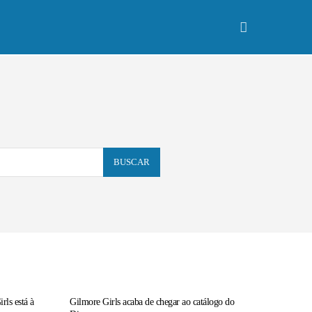
Especiais
More
BUSCAR
rls está à
Gilmore Girls acaba de chegar ao catálogo do