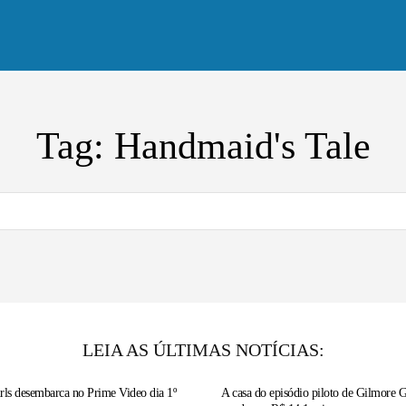
tícias
A série
Vídeos
Entrevistas
Tag:
Handmaid's Tale
LEIA AS ÚLTIMAS NOTÍCIAS:
rls desembarca no Prime Video dia 1º
A casa do episódio piloto de Gilmore Gi