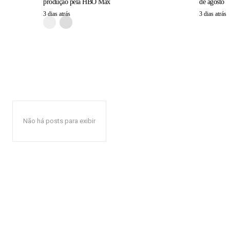
produção pela HBO Max
de agosto
3 dias atrás
3 dias atrás
Não há posts para exibir