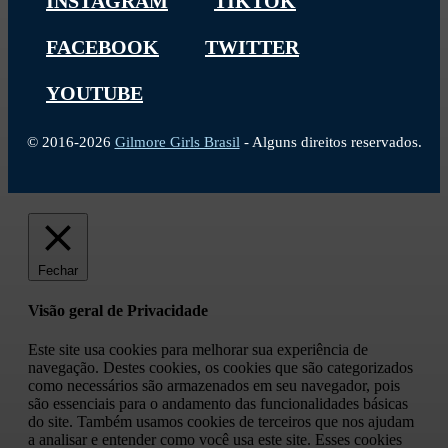
INSTAGRAM
TIKTOK
FACEBOOK
TWITTER
YOUTUBE
© 2016-2026
Gilmore Girls Brasil
- Alguns direitos reservados.
Fechar
Visão geral de Privacidade
Este site usa cookies para melhorar sua experiência de
navegação. Destes cookies, os cookies que são categorizados
como necessários são armazenados em seu navegador, pois
são essenciais para o andamento das funcionalidades básicas
do site. Também usamos cookies de terceiros que nos ajudam
a analisar e entender como você usa este site. Esses cookies