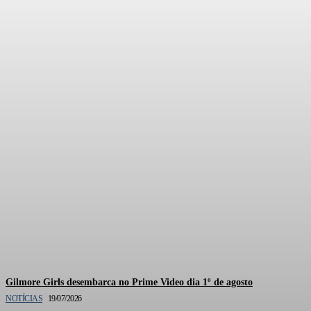
Documentário oficial de
Gilmore Girls está em
produção pela HBO Max
Gilmore Girls desembarca no Prime Video dia 1º de agosto
NOTÍCIAS
19/07/2026