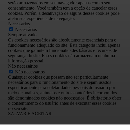
serão armazenados em seu navegador apenas com o seu
consentimento. Você também tem a opção de cancelar esses
cookies. Porém, a desativação de alguns desses cookies pode
afetar sua experiência de navegação.
Necessários
Necessários
Sempre ativado
Os cookies necessários são absolutamente essenciais para o
funcionamento adequado do site. Esta categoria inclui apenas
cookies que garantem funcionalidades básicas e recursos de
segurança do site. Esses cookies não armazenam nenhuma
informação pessoal.
Não necessários
Não necessários
Quaisquer cookies que possam não ser particularmente
necessários para o funcionamento do site e sejam usados
especificamente para coletar dados pessoais do usuário por
meio de análises, anúncios e outros conteúdos incorporados
são denominados cookies não necessários. É obrigatório obter
o consentimento do usuário antes de executar esses cookies
no seu site.
SALVAR E ACEITAR