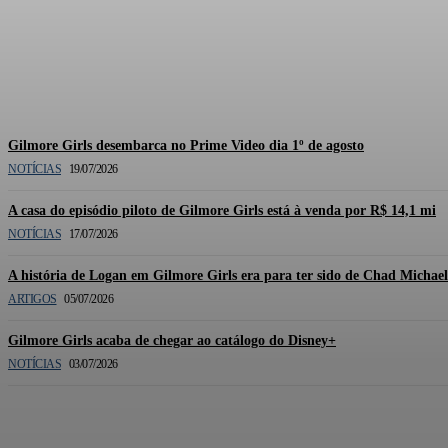
Documentário oficial de Gilmor
Gilmore Girls desembarca no Prime Video dia 1º de agosto
NOTÍCIAS
19/07/2026
A casa do episódio piloto de Gilmore Girls está à venda por R$ 14,1 mi
NOTÍCIAS
17/07/2026
A história de Logan em Gilmore Girls era para ter sido de Chad Michae
ARTIGOS
05/07/2026
Gilmore Girls acaba de chegar ao catálogo do Disney+
NOTÍCIAS
03/07/2026