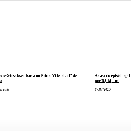
ore Girls desembarca no Prime Video dia 1º de
A casa do episódio pil
to
por R$ 14,1 mi
s atrás
17/07/2026