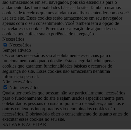
são armazenados em seu navegador, pois são essenciais para o
andamento das funcionalidades básicas do site. Também usamos
cookies de terceiros que nos ajudam a analisar e entender como você
usa este site. Esses cookies serão armazenados em seu navegador
apenas com o seu consentimento. Você também tem a opção de
cancelar esses cookies. Porém, a desativação de alguns desses
cookies pode afetar sua experiência de navegação.
Necessários
Necessários
Sempre ativado
Os cookies necessários são absolutamente essenciais para o
funcionamento adequado do site. Esta categoria inclui apenas
cookies que garantem funcionalidades básicas e recursos de
segurança do site. Esses cookies não armazenam nenhuma
informação pessoal.
Não necessários
Não necessários
Quaisquer cookies que possam não ser particularmente necessários
para o funcionamento do site e sejam usados especificamente para
coletar dados pessoais do usuário por meio de análises, anúncios e
outros conteúdos incorporados são denominados cookies não
necessários. É obrigatório obter o consentimento do usuário antes de
executar esses cookies no seu site.
SALVAR E ACEITAR