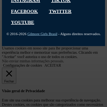
INSTAGRAM
TIKTOK
FACEBOOK
TWITTER
YOUTUBE
© 2016-2026
Gilmore Girls Brasil
- Alguns direitos reservados.
Usamos cookies em nosso site para lhe proporcionar uma
experiência melhor e memorizar suas preferências. Clicando em
"Aceitar" você autoriza o uso de todos os cookies.
Não enviar minhas informações pessoais
.
Configurações de cookies
ACEITAR
Fechar
Visão geral de Privacidade
Este site usa cookies para melhorar sua experiência de navegação.
Destes cookies, os cookies que são categorizados como necessários