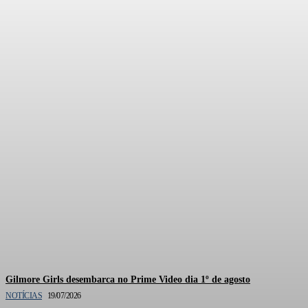
Documentário oficial de
Gilmore Girls está em
produção pela HBO Max
Gilmore Girls desembarca no Prime Video dia 1º de agosto
NOTÍCIAS
19/07/2026