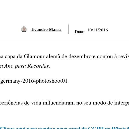
10/11/2016
Evandro Marra
Data:
 na capa da Glamour alemã de dezembro e contou à revis
Um Ano para Recordar
.
periências de vida influenciaram no seu modo de interp
Clique aqui para seguir o novo canal do GGBR no Whats