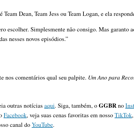
z é Team Dean, Team Jess ou Team Logan, e ela respond
ro escolher. Simplesmente não consigo. Mas garanto ao
das nesses novos episódios.”
te nos comentários qual seu palpite.
Um Ano para Reco
GGBR
eia outras notícias
aqui
. Siga, também, o
no
Ins
no
Facebook
, veja suas cenas favoritas em nosso
TikTok
osso canal do
YouTube
.