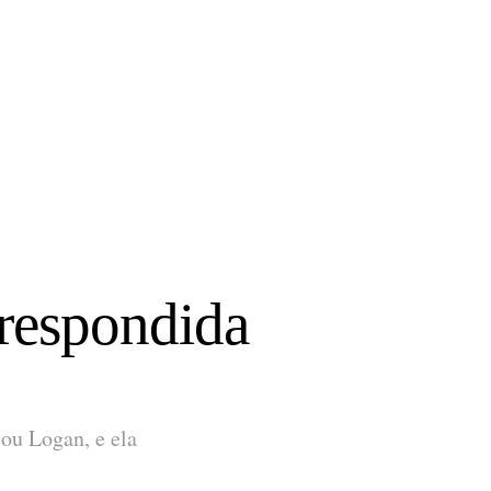
 respondida
 ou Logan, e ela