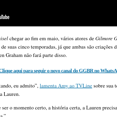
isel
chegar ao fim em maio, vários atores de
Gilmore G
de suas cinco temporadas, já que ambas são criações 
en Graham não fará parte disso.
Clique aqui para seguir o novo canal do GGBR no WhatsA
ltando, eu admito”,
lamenta Amy ao TVLine
sobre sua t
ra Lauren.
r o momento certo, a história certa, a Lauren precisa 
a.”