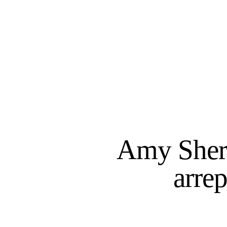
Amy Sherm
arre