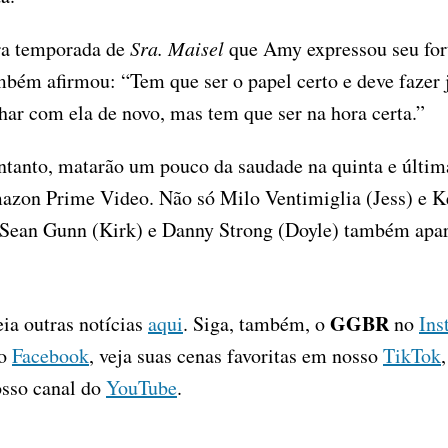
ira temporada de
Sra. Maisel
que Amy expressou seu fort
mbém afirmou: “Tem que ser o papel certo e deve fazer j
har com ela de novo, mas tem que ser na hora certa.”
entanto, matarão um pouco da saudade na quinta e últi
mazon Prime Video. Não só Milo Ventimiglia (Jess) e K
o Sean Gunn (Kirk) e Danny Strong (Doyle) também apar
GGBR
eia outras notícias
aqui
. Siga, também, o
no
Ins
no
Facebook
, veja suas cenas favoritas em nosso
TikTok
osso canal do
YouTube
.