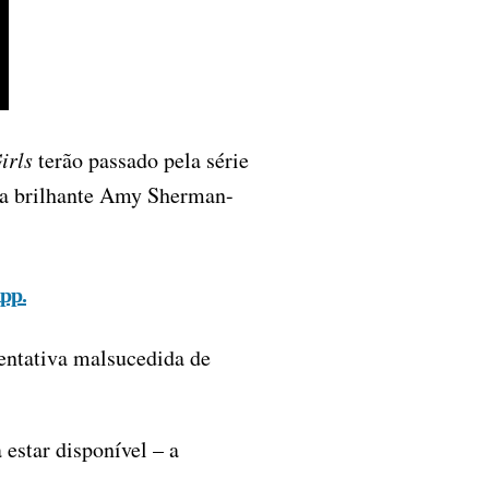
irls
terão passado pela série
da brilhante Amy Sherman-
pp.
entativa malsucedida de
estar disponível – a