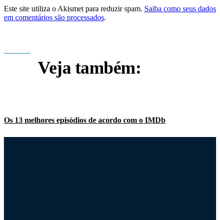
Este site utiliza o Akismet para reduzir spam.
Saiba como seus dados
em comentários são processados
.
Veja também:
Os 13 melhores episódios de acordo com o IMDb
Os livros citados e lidos por Lorelai Gilmore
Ranking do patrimônio líquido dos atores de Gilmore Girls