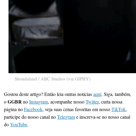
Shondaland / ABC Studios (via GIPHY)
Gostou deste artigo? Então leia outras notícias
aqui
. Siga, também,
GGBR
o
no
Instagram
, acompanhe nosso
Twitter
, curta nossa
página no
Facebook
, veja suas cenas favoritas em nosso
TikTok
,
participe do nosso canal no
Telegram
e inscreva-se no nosso canal
do
YouTube
.