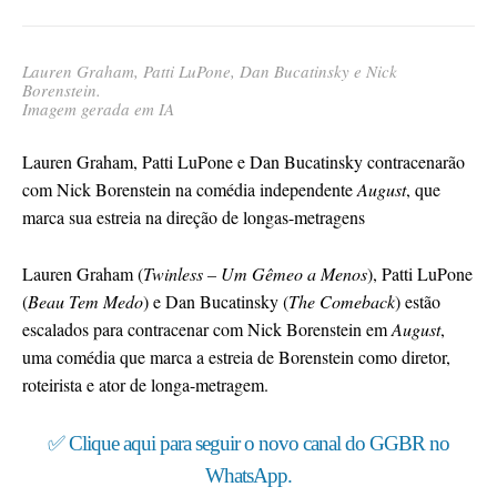
Lauren Graham, Patti LuPone, Dan Bucatinsky e Nick
Borenstein.
Imagem gerada em IA
Lauren Graham, Patti LuPone e Dan Bucatinsky contracenarão
com Nick Borenstein na comédia independente
August
, que
marca sua estreia na direção de longas-metragens
Lauren Graham (
Twinless – Um Gêmeo a Menos
), Patti LuPone
(
Beau Tem Medo
) e Dan Bucatinsky (
The Comeback
) estão
escalados para contracenar com Nick Borenstein em
August
,
uma comédia que marca a estreia de Borenstein como diretor,
roteirista e ator de longa-metragem.
✅ Clique aqui para seguir o novo canal do GGBR no
WhatsApp.