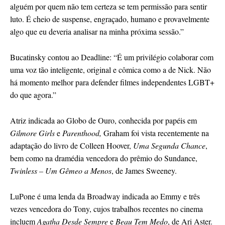
alguém por quem não tem certeza se tem permissão para sentir
luto. É cheio de suspense, engraçado, humano e provavelmente
algo que eu deveria analisar na minha próxima sessão.”
Bucatinsky contou ao Deadline: “É um privilégio colaborar com
uma voz tão inteligente, original e cômica como a de Nick. Não
há momento melhor para defender filmes independentes LGBT+
do que agora.”
Atriz indicada ao Globo de Ouro, conhecida por papéis em
Gilmore Girls
e
Parenthood,
Graham foi vista recentemente na
adaptação do livro de Colleen Hoover,
Uma Segunda Chance
,
bem como na dramédia vencedora do prêmio do Sundance,
Twinless – Um Gêmeo a Menos
, de James Sweeney.
LuPone é uma lenda da Broadway indicada ao Emmy e três
vezes vencedora do Tony, cujos trabalhos recentes no cinema
incluem
Agatha Desde Sempre
e
Beau Tem Medo
, de Ari Aster.