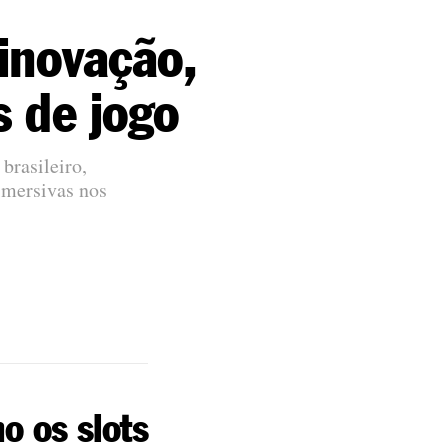
 inovação,
s de jogo
brasileiro,
 imersivas nos
o os slots