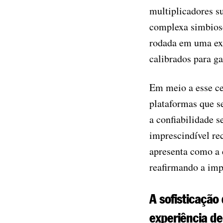
multiplicadores s
complexa simbiose
rodada em uma exp
calibrados para ga
Em meio a esse ce
plataformas que s
a confiabilidade 
imprescindível re
apresenta como a e
reafirmando a imp
A sofisticação
experiência de