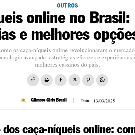
OUTROS
eis online no Brasil:
ias e melhores opçõe
omo os caça-níqueis online revolucionaram o mercado 
cnologia avançada, estratégias eficazes e experiências
melhores cassinos do país.
Data:
13/03/2025
Gilmore Girls Brasil
dos caça-níqueis online: com