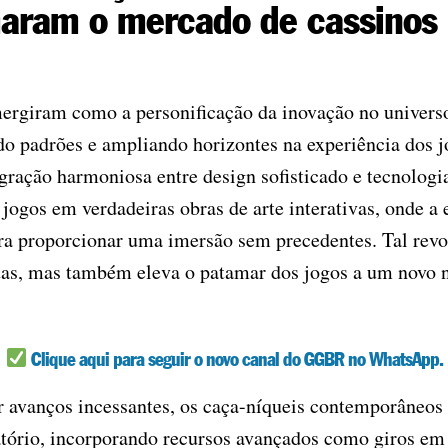
aram o mercado de cassinos 
mergiram como a personificação da inovação no univers
ndo padrões e ampliando horizontes na experiência dos 
egração harmoniosa entre design sofisticado e tecnologi
jogos em verdadeiras obras de arte interativas, onde a e
ra proporcionar uma imersão sem precedentes. Tal revo
stas, mas também eleva o patamar dos jogos a um novo n
Clique aqui para seguir o novo canal do GGBR no WhatsApp.
 avanços incessantes, os caça-níqueis contemporâneos
atório, incorporando recursos avançados como giros em 