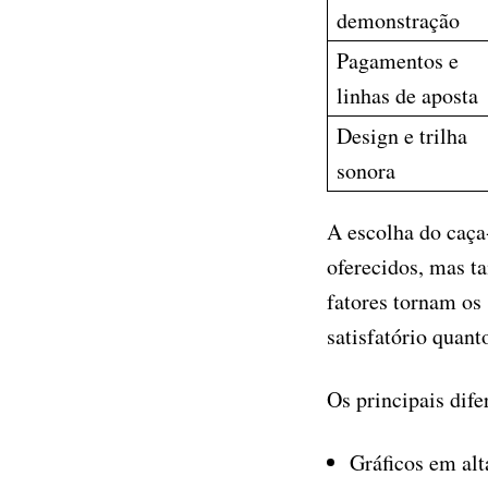
demonstração
Pagamentos e
linhas de aposta
Design e trilha
sonora
A escolha do caça
oferecidos, mas t
fatores tornam os 
satisfatório quant
Os principais dif
Gráficos em al