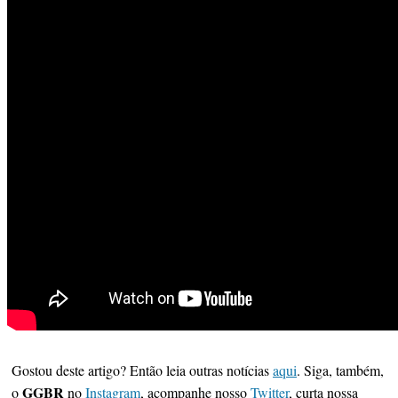
Gostou deste artigo? Então leia outras notícias
aqui
. Siga, também,
GGBR
o
no
Instagram
, acompanhe nosso
Twitter
, curta nossa