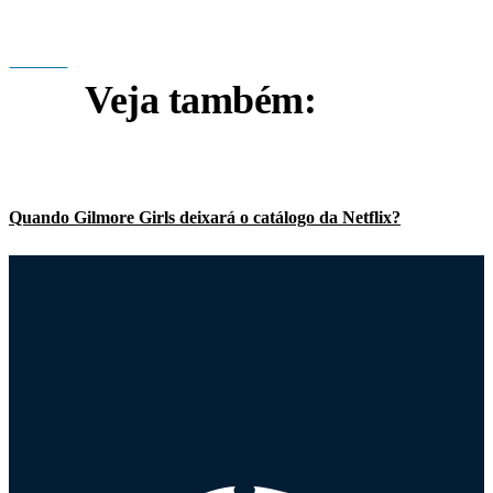
Veja também:
Quando Gilmore Girls deixará o catálogo da Netflix?
Lauren Graham tem grandes chances no Emmy 2017, diz site
“A série não é sobre os namorados de Rory”, desabafa criadora
Jared Padalecki revela que o retorno de Dean seria mais longo