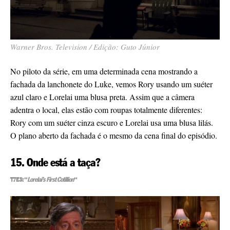
Warner Bros. Television / Edição: Guto Júnior
No piloto da série, em uma determinada cena mostrando a
fachada da lanchonete do Luke, vemos Rory usando um suéter
azul claro e Lorelai uma blusa preta. Assim que a câmera
adentra o local, elas estão com roupas totalmente diferentes:
Rory com um suéter cinza escuro e Lorelai usa uma blusa lilás.
O plano aberto da fachada é o mesmo da cena final do episódio.
15. Onde está a taça?
T7E3: “
Lorelai’s First Cotillion
“