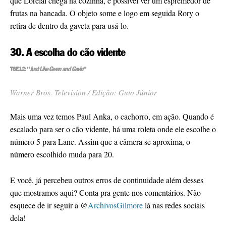
que Lorelai chega na cozinha, é possível ver um espremedor de
frutas na bancada. O objeto some e logo em seguida Rory o
retira de dentro da gaveta para usá-lo.
30. A escolha do cão vidente
T6E12: “
Just Like Gwen and Gavin
“
Warner Bros. Television / Edição: Guto Júnior
Mais uma vez temos Paul Anka, o cachorro, em ação. Quando é
escalado para ser o cão vidente, há uma roleta onde ele escolhe o
número 5 para Lane. Assim que a câmera se aproxima, o
número escolhido muda para 20.
E você, já percebeu outros erros de continuidade além desses
que mostramos aqui? Conta pra gente nos comentários. Não
esquece de ir seguir a @
ArchivosGilmore
lá nas redes sociais
dela!