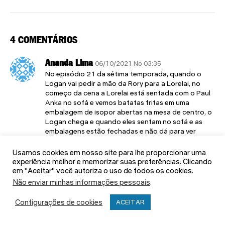
4 COMENTÁRIOS
Ananda Lima
06/10/2021 No 03:35
No episódio 21 da sétima temporada, quando o
Logan vai pedir a mão da Rory para a Lorelai, no
começo da cena a Lorelai está sentada com o Paul
Anka no sofá e vemos batatas fritas em uma
embalagem de isopor abertas na mesa de centro, o
Logan chega e quando eles sentam no sofá e as
embalagens estão fechadas e não dá para ver
nenhuma batata, em um dos episódios da primeira
temporada em uma cena na cozinha da para ver um
Usamos cookies em nosso site para lhe proporcionar uma
microfone na parte superior da tela, mas ele é
experiência melhor e memorizar suas preferências. Clicando
erguido para fora do enquadramento um pouco
em "Aceitar" você autoriza o uso de todos os cookies.
depois kkk tbm tem uma cena, não lembro a
Não enviar minhas informações pessoais
.
temporada, mas é no quarto da Rory e da para ver o
relógio digital na cabeceira dela e o tempo passa
Configurações de cookies
ACEITAR
mas ele continua marcando o mesmo horário.
RESPONDER