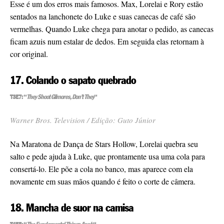
Esse é um dos erros mais famosos. Max, Lorelai e Rory estão
sentados na lanchonete do Luke e suas canecas de café são
vermelhas. Quando Luke chega para anotar o pedido, as canecas
ficam azuis num estalar de dedos. Em seguida elas retornam à
cor original.
17. Colando o sapato quebrado
T3E7: “
They Shoot Gilmores, Don’t They
“
Warner Bros. Television / Edição: Guto Júnior
Na Maratona de Dança de Stars Hollow, Lorelai quebra seu
salto e pede ajuda à Luke, que prontamente usa uma cola para
consertá-lo. Ele põe a cola no banco, mas aparece com ela
novamente em suas mãos quando é feito o corte de câmera.
18. Mancha de suor na camisa