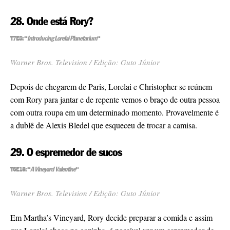
28. Onde está Rory?
T7E8: “
Introducing Lorelai Planetarium
“
Warner Bros. Television / Edição: Guto Júnior
Depois de chegarem de Paris, Lorelai e Christopher se reúnem
com Rory para jantar e de repente vemos o braço de outra pessoa
com outra roupa em um determinado momento. Provavelmente é
a dublê de Alexis Bledel que esqueceu de trocar a camisa.
29. O espremedor de sucos
T6E15: “
A Vineyard Valentine
“
Warner Bros. Television / Edição: Guto Júnior
Em Martha’s Vineyard, Rory decide preparar a comida e assim