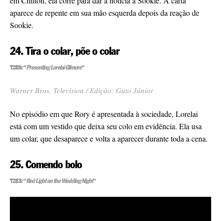
em Chilton, ela corre para dar a notícia a Sookie. A carta
aparece de repente em sua mão esquerda depois da reação de
Sookie.
24. Tira o colar, põe o colar
T2E6: “
Presenting Lorelai Gilmore
“
Warner Bros. Television / Edição: Guto Júnior
No episódio em que Rory é apresentada à sociedade, Lorelai
está com um vestido que deixa seu colo em evidência. Ela usa
um colar, que desaparece e volta a aparecer durante toda a cena.
25. Comendo bolo
T2E3: “
Red Light on the Wedding Night
“