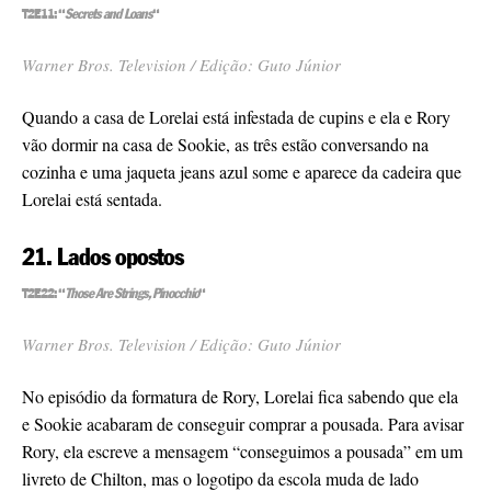
T2E11: “
Secrets and Loans
“
Warner Bros. Television / Edição: Guto Júnior
Quando a casa de Lorelai está infestada de cupins e ela e Rory
vão dormir na casa de Sookie, as três estão conversando na
cozinha e uma jaqueta jeans azul some e aparece da cadeira que
Lorelai está sentada.
21. Lados opostos
T2E22: “
Those Are Strings, Pinocchio
“
Warner Bros. Television / Edição: Guto Júnior
No episódio da formatura de Rory, Lorelai fica sabendo que ela
e Sookie acabaram de conseguir comprar a pousada. Para avisar
Rory, ela escreve a mensagem “conseguimos a pousada” em um
livreto de Chilton, mas o logotipo da escola muda de lado