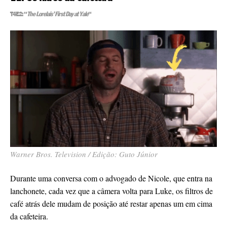
T4E2: “
The Lorelais’ First Day at Yale
“
Warner Bros. Television / Edição: Guto Júnior
Durante uma conversa com o advogado de Nicole, que entra na
lanchonete, cada vez que a câmera volta para Luke, os filtros de
café atrás dele mudam de posição até restar apenas um em cima
da cafeteira.