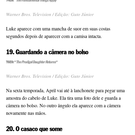
T4E5: “
The Fundamental Things Apply
“
Warner Bros. Television / Edição: Guto Júnior
Luke aparece com uma mancha de suor em suas costas
segundos depois de aparecer com a camisa intacta.
19. Guardando a câmera no bolso
T6E9: “
The Prodigal Daughter Returns
“
Warner Bros. Television / Edição: Guto Júnior
Na sexta temporada, April vai até à lanchonete para pegar uma
amostra do cabelo de Luke. Ela tira uma foto dele e guarda a
câmera no bolso. No outro ângulo ela aparece com a câmera
novamente nas mãos.
20. O casaco que some