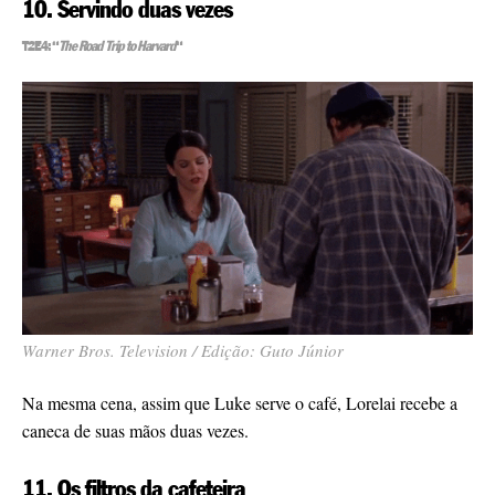
10. Servindo duas vezes
T2E4: “
The Road Trip to Harvard
“
Warner Bros. Television / Edição: Guto Júnior
Na mesma cena, assim que Luke serve o café, Lorelai recebe a
caneca de suas mãos duas vezes.
11. Os filtros da cafeteira