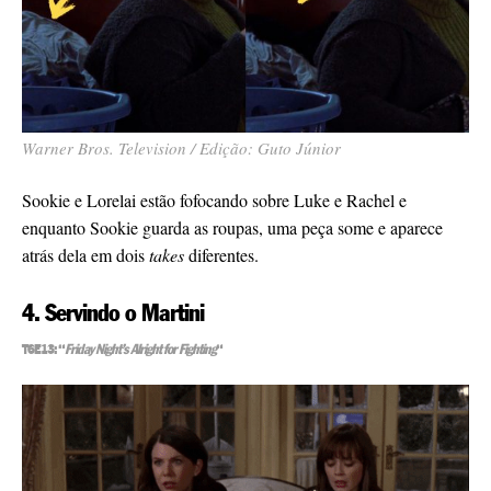
Warner Bros. Television / Edição: Guto Júnior
Sookie e Lorelai estão fofocando sobre Luke e Rachel e
enquanto Sookie guarda as roupas, uma peça some e aparece
atrás dela em dois
takes
diferentes.
4. Servindo o Martini
T6E13: “
Friday Night’s Alright for Fighting
“