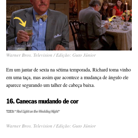
Warner Bros. Television / Edição: Guto Júnior
Em um jantar de sexta na sétima temporada, Richard toma vinho
em uma taça, mas assim que acontece a mudança de ângulo ele
aparece segurando um talher de cabeça baixa.
16. Canecas mudando de cor
T2E3: “
Red Light on the Wedding Night
“
Warner Bros. Television / Edição: Guto Júnior