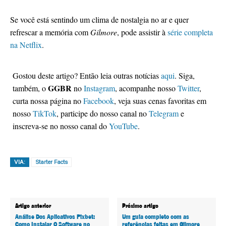
Se você está sentindo um clima de nostalgia no ar e quer
refrescar a memória com
Gilmore
, pode assistir à
série completa
na Netflix
.
Gostou deste artigo? Então leia outras notícias
aqui
. Siga,
GGBR
também, o
no
Instagram
, acompanhe nosso
Twitter
,
curta nossa página no
Facebook
, veja suas cenas favoritas em
nosso
TikTok
, participe do nosso canal no
Telegram
e
inscreva-se no nosso canal do
YouTube
.
VIA:
Starter Facts
Artigo anterior
Próximo artigo
Análise Dos Aplicativos Pixbet:
Um guia completo com as
Como Instalar O Software no
referências feitas em Gilmore