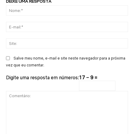
DEIXE UMA RESPOSTA
No
E-
mai
Sit
Salve meu nome, e-mail e site neste navegador para a próxima
vez que eu comentar.
Digite uma resposta em números:
17 − 9 =