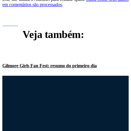
em comentários são processados
.
Veja também:
Gilmore Girls Fan Fest: resumo do primeiro dia
Nova e triste declaração de Melissa McCarthy sobre o revival
É oficial: a filha de Luke participará do revival
Amy revela: “Conseguimos fazer o que queríamos” com o