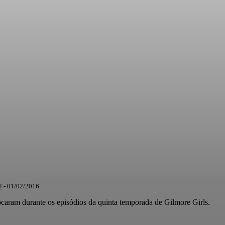
l
-
01/02/2016
tocaram durante os episódios da quinta temporada de Gilmore Girls.