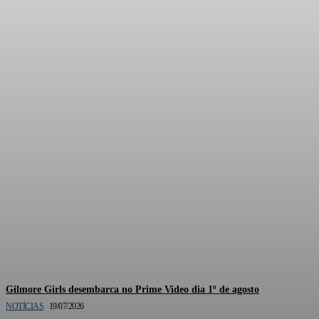
Documentário oficial de
Gilmore Girls está em
produção pela HBO Max
Gilmore Girls desembarca no Prime Video dia 1º de agosto
NOTÍCIAS
19/07/2026