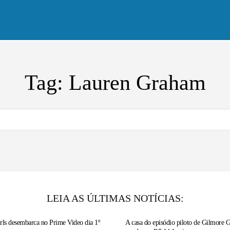
tícias
A série
Vídeos
Entrevistas
Tag:
Lauren Graham
LEIA AS ÚLTIMAS NOTÍCIAS:
rls desembarca no Prime Video dia 1º
A casa do episódio piloto de Gilmore Gi