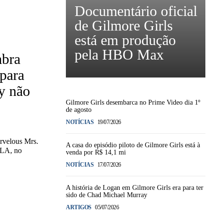
Documentário oficial
de Gilmore Girls
está em produção
pela HBO Max
mbra
 para
y não
Gilmore Girls desembarca no Prime Video dia 1º
de agosto
NOTÍCIAS
19/07/2026
arvelous Mrs.
A casa do episódio piloto de Gilmore Girls está à
 LA, no
venda por R$ 14,1 mi
NOTÍCIAS
17/07/2026
A história de Logan em Gilmore Girls era para ter
sido de Chad Michael Murray
ARTIGOS
05/07/2026