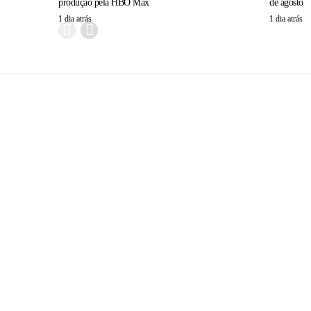
produção pela HBO Max
de agosto
1 dia atrás
1 dia atrás