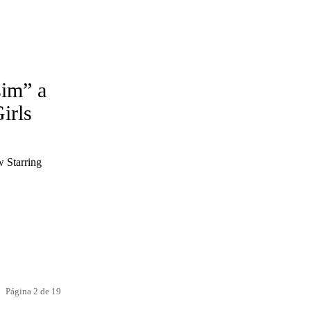
sim” a
irls
w Starring
.
Página 2 de 19