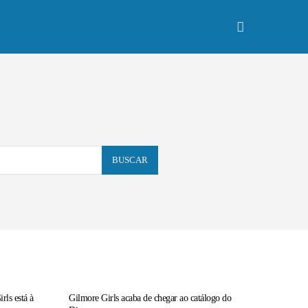
Especiais
More
BUSCAR
rls está à
Gilmore Girls acaba de chegar ao catálogo do