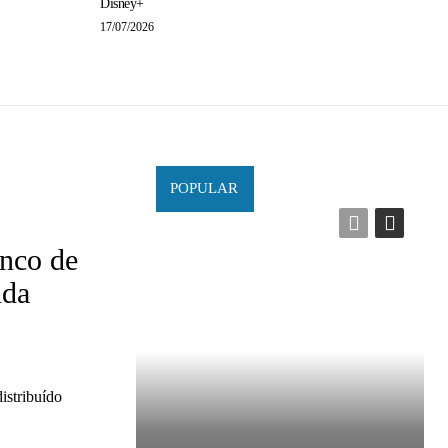
Disney+
17/07/2026
POPULAR
enco de
nda
distribuído