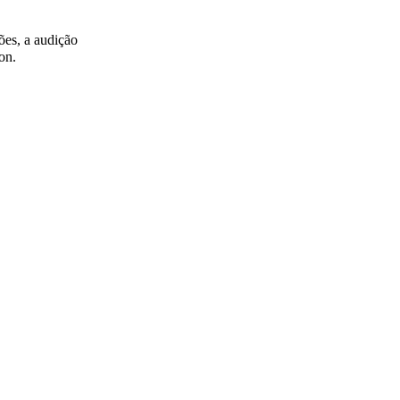
ões, a audição
on.