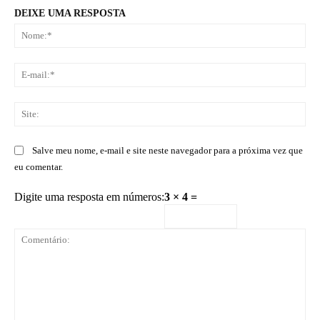
DEIXE UMA RESPOSTA
No
E-
mai
Sit
Salve meu nome, e-mail e site neste navegador para a próxima vez que
eu comentar.
Digite uma resposta em números:
3 × 4 =