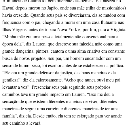
A infância de Lauren foi bem diferente das demais. Ela nasceu no
Havaí, depois morou no Japão, onde sua mãe (filha de missionários)
havia crescido. Quando seus pais se divorciaram, ela se mudou com
frequência com o pai, chegando a morar em uma casa flutuante nas
Ilhas Virgens, antes de ir para Nova York e, por fim, para a Virgínia.
“Minha mãe era uma pessoa totalmente não convencional para a
época dela”, diz Lauren, que descreve sua falecida mãe como uma
grande dançarina, pintora, cantora e uma alma criativa em constante
busca de novos projetos. Seu pai, um homem encantador com um
senso de humor seco, foi escritor antes de se estabelecer na política.
“Ele era um grande defensor da justiça, das boas maneiras e da
gentileza”, diz ela calorosamente. “Acho que nunca ouvi meu pai
levantar a voz”. Presenciar seus pais seguindo seus próprios
caminhos teve um grande impacto em Lauren. “Isso me deu a
sensação de que existem diferentes maneiras de viver, diferentes
maneiras de seguir uma carreira e diferentes maneiras de ter uma
família”, diz ela. Desde então, ela tem se esforçado para ver aonde
seu caminho a levará.