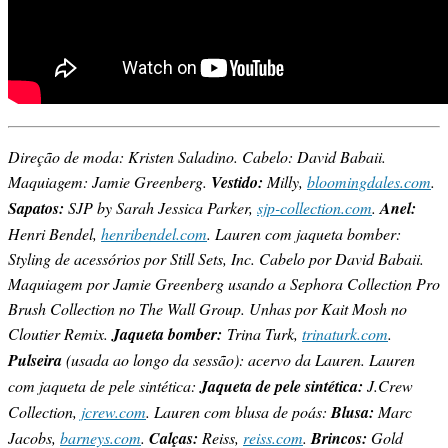
Direção de moda: Kristen Saladino. Cabelo: David Babaii.
Maquiagem: Jamie Greenberg.
Vestido:
Milly,
bloomingdales.com
.
Sapatos:
SJP by Sarah Jessica Parker,
sjp-collection.com
.
Anel:
Henri Bendel,
henribendel.com
. Lauren com jaqueta bomber:
Styling de acessórios por Still Sets, Inc. Cabelo por David Babaii.
Maquiagem por Jamie Greenberg usando a Sephora Collection Pro
Brush Collection no The Wall Group. Unhas por Kait Mosh no
Cloutier Remix.
Jaqueta bomber:
Trina Turk,
trinaturk.com
.
Pulseira
(usada ao longo da sessão): acervo da Lauren. Lauren
com jaqueta de pele sintética:
Jaqueta de pele sintética:
J.Crew
Collection,
jcrew.com
. Lauren com blusa de poás:
Blusa:
Marc
Jacobs,
barneys.com
.
Calças:
Reiss,
reiss.com
.
Brincos:
Gold