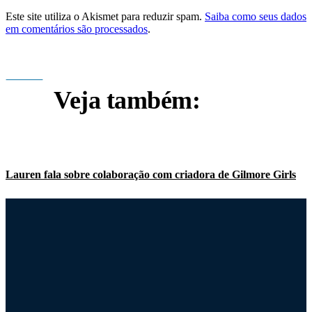
Este site utiliza o Akismet para reduzir spam.
Saiba como seus dados
em comentários são processados
.
Veja também:
Lauren fala sobre colaboração com criadora de Gilmore Girls
Milo Ventimiglia pronto para vestir a jaqueta de couro de Jess
Scott Patterson diz que Dean, Jess e Logan são ‘todos uns
vagabundos’ para Rory