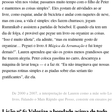
pessoas vêm nos visitar, passamos muito tempo com o filho de Peter
e mantemos as coisas simples”. Eles gostam de atividades ao ar
livre, como esquiar, andar de bicicleta e andar com raquetes de neve,
mas em casa, a vida é simples: eles fazem churrasco, jogam
Rummikub e assistem a partidas de beisebol. E quando ela tem um
dia de folga, é provável que pegue um livro ou organize as coisas.
“Isso é muito idiota”, ela admite, “mas eu realmente gosto de
organizar… Peguei o livro
A Mágica da Arrumação
e fui longe
demais!”. Lauren aprendeu que são os gestos menos grandiosos que
lhe trazem alegria. Peter coloca gasolina no carro, descarrega a
máquina de lavar louça — e a faz rir. “Eu não imaginava que nossas
pequenas rotinas simples e as piadas sobre elas seriam tão
gratificantes”, diz ela.
De 2000 a 2007, a interpretação de Lauren como a mãe solo Lore
livro, Falando o Mais Rápido que Posso, consiste em ensaios pes
Lição nº 6: Valorize a bondade acima de tudo.