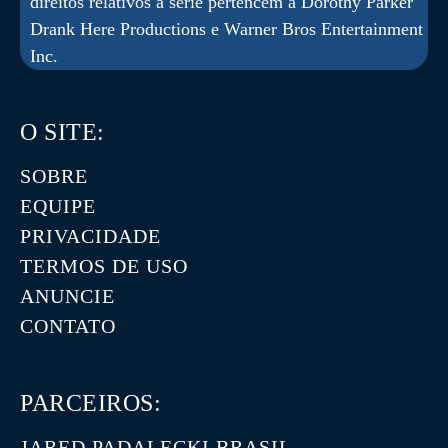
direitos relativos à série pertencem à Dorothy Parker
Drank Here Productions e Warner Bros Entertainment
Inc.
O SITE:
SOBRE
EQUIPE
PRIVACIDADE
TERMOS DE USO
ANUNCIE
CONTATO
PARCEIROS:
JARED PADALECKI BRASIL