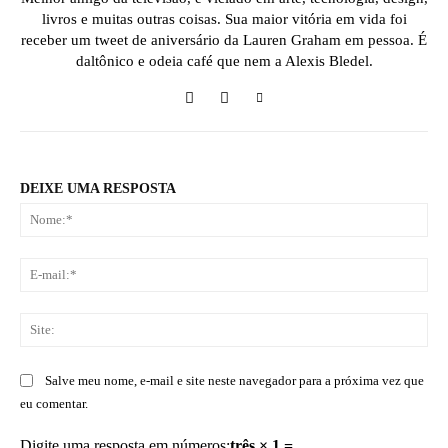
livros e muitas outras coisas. Sua maior vitória em vida foi
receber um tweet de aniversário da Lauren Graham em pessoa. É
daltônico e odeia café que nem a Alexis Bledel.
DEIXE UMA RESPOSTA
No
E-
mai
Sit
Salve meu nome, e-mail e site neste navegador para a próxima vez que
eu comentar.
Digite uma resposta em números:
três × 1 =