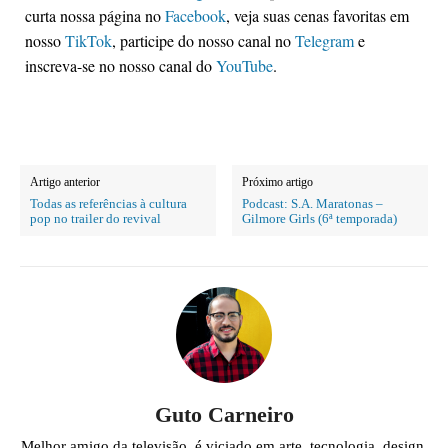
curta nossa página no
Facebook
, veja suas cenas favoritas em
nosso
TikTok
, participe do nosso canal no
Telegram
e
inscreva-se no nosso canal do
YouTube
.
Artigo anterior
Próximo artigo
Todas as referências à cultura
Podcast: S.A. Maratonas –
pop no trailer do revival
Gilmore Girls (6ª temporada)
Guto Carneiro
Melhor amigo da televisão, é viciado em arte, tecnologia, design,