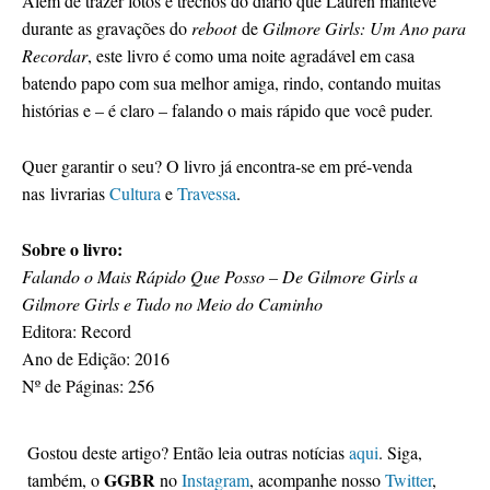
Além de trazer fotos e trechos do diário que Lauren manteve
durante as gravações do
reboot
de
Gilmore Girls: Um Ano para
Recordar
, este livro é como uma noite agradável em casa
batendo papo com sua melhor amiga, rindo, contando muitas
histórias e – é claro – falando o mais rápido que você puder.
Quer garantir o seu? O livro já encontra-se em pré-venda
nas livrarias
Cultura
e
Travessa
.
Sobre o livro:
Falando o Mais Rápido Que Posso – De Gilmore Girls a
Gilmore Girls e Tudo no Meio do Caminho
Editora: Record
Ano de Edição: 2016
Nº de Páginas: 256
Gostou deste artigo? Então leia outras notícias
aqui
. Siga,
GGBR
também, o
no
Instagram
, acompanhe nosso
Twitter
,