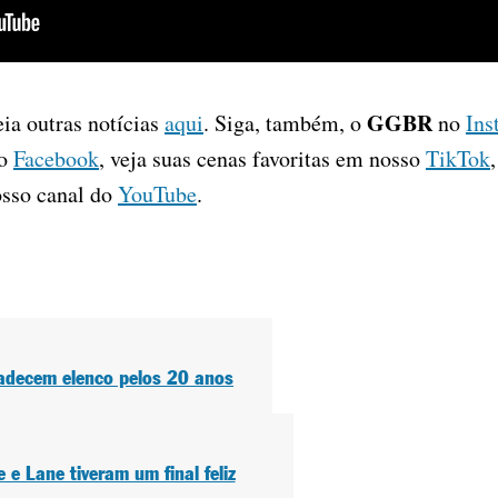
GGBR
eia outras notícias
aqui
. Siga, também, o
no
Ins
no
Facebook
, veja suas cenas favoritas em nosso
TikTok
osso canal do
YouTube
.
radecem elenco pelos 20 anos
e e Lane tiveram um final feliz