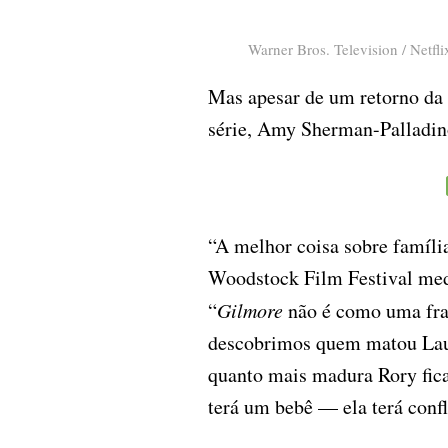
Warner Bros. Television / Netfli
Mas apesar de um retorno da 
série, Amy Sherman-Palladino,
“A melhor coisa sobre família
Woodstock Film Festival med
“
Gilmore
não é como uma fran
descobrimos quem matou Laur
quanto mais madura Rory fica
terá um bebê — ela terá conf