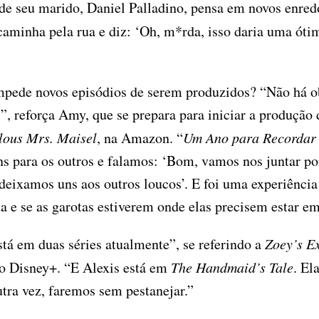
de seu marido, Daniel Palladino, pensa em novos enre
caminha pela rua e diz: ‘Oh, m*rda, isso daria uma óti
impede novos episódios de serem produzidos? “Não há 
”, reforça Amy, que se prepara para iniciar a produção
lous Mrs. Maisel
, na Amazon. “
Um Ano para Recordar
s para os outros e falamos: ‘Bom, vamos nos juntar por
deixamos uns aos outros loucos’. E foi uma experiênci
rta e se as garotas estiverem onde elas precisem estar e
á em duas séries atualmente”, se referindo a
Zoey’s Ex
do Disney+. “E Alexis está em
The Handmaid’s Tale
. El
tra vez, faremos sem pestanejar.”