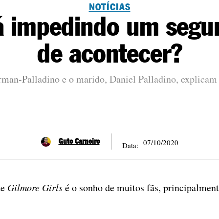
NOTÍCIAS
á impedindo um segun
de acontecer?
an-Palladino e o marido, Daniel Palladino, explicam
07/10/2020
Guto Carneiro
Data:
de
Gilmore Girls
é o sonho de muitos fãs, principalment