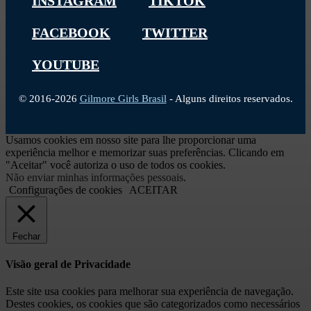
INSTAGRAM
TIKTOK
FACEBOOK
TWITTER
YOUTUBE
© 2016-2026
Gilmore Girls Brasil
- Alguns direitos reservados.
Usamos cookies em nosso site para lhe proporcionar uma
experiência melhor e memorizar suas preferências. Clicando em
"Aceitar" você autoriza o uso de todos os cookies.
Não enviar minhas informações pessoais
.
Configurações de cookies
ACEITAR
Fechar
Visão geral de Privacidade
Este site usa cookies para melhorar sua experiência de navegação.
Destes cookies, os cookies que são categorizados como necessários