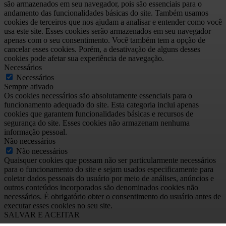
são armazenados em seu navegador, pois são essenciais para o
andamento das funcionalidades básicas do site. Também usamos
cookies de terceiros que nos ajudam a analisar e entender como você
usa este site. Esses cookies serão armazenados em seu navegador
apenas com o seu consentimento. Você também tem a opção de
cancelar esses cookies. Porém, a desativação de alguns desses
cookies pode afetar sua experiência de navegação.
Necessários
Necessários
Sempre ativado
Os cookies necessários são absolutamente essenciais para o
funcionamento adequado do site. Esta categoria inclui apenas
cookies que garantem funcionalidades básicas e recursos de
segurança do site. Esses cookies não armazenam nenhuma
informação pessoal.
Não necessários
Não necessários
Quaisquer cookies que possam não ser particularmente necessários
para o funcionamento do site e sejam usados especificamente para
coletar dados pessoais do usuário por meio de análises, anúncios e
outros conteúdos incorporados são denominados cookies não
necessários. É obrigatório obter o consentimento do usuário antes de
executar esses cookies no seu site.
SALVAR E ACEITAR