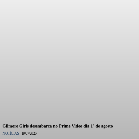
Documentário oficial de
Gilmore Girls está em
produção pela HBO Max
Gilmore Girls desembarca no Prime Video dia 1º de agosto
NOTÍCIAS
19/07/2026