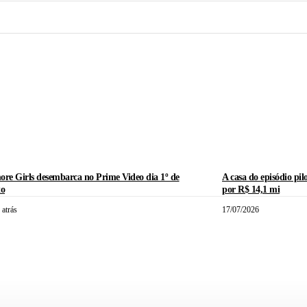
ore Girls desembarca no Prime Video dia 1º de
A casa do episódio pil
to
por R$ 14,1 mi
 atrás
17/07/2026