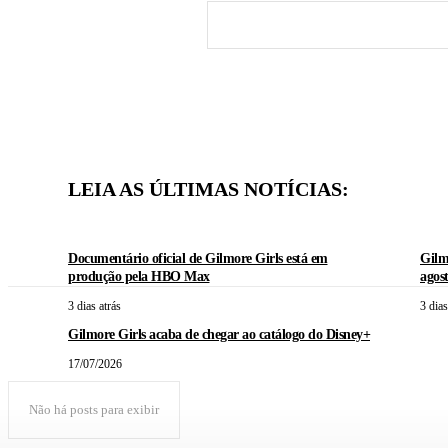
LEIA AS ÚLTIMAS NOTÍCIAS:
Documentário oficial de Gilmore Girls está em
Gilm
produção pela HBO Max
agos
3 dias atrás
3 dias
Gilmore Girls acaba de chegar ao catálogo do Disney+
17/07/2026
Não há posts para exibir