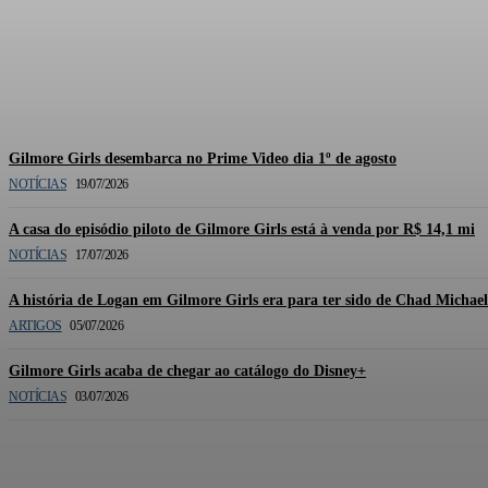
Documentário oficial de Gilmor
Gilmore Girls desembarca no Prime Video dia 1º de agosto
NOTÍCIAS
19/07/2026
A casa do episódio piloto de Gilmore Girls está à venda por R$ 14,1 mi
NOTÍCIAS
17/07/2026
A história de Logan em Gilmore Girls era para ter sido de Chad Michae
ARTIGOS
05/07/2026
Gilmore Girls acaba de chegar ao catálogo do Disney+
NOTÍCIAS
03/07/2026