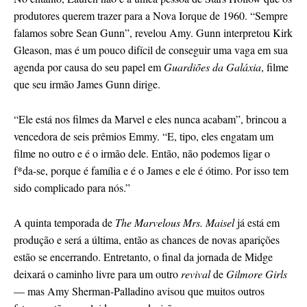
produtores querem trazer para a Nova Iorque de 1960. “Sempre
falamos sobre Sean Gunn”, revelou Amy. Gunn interpretou Kirk
Gleason, mas é um pouco difícil de conseguir uma vaga em sua
agenda por causa do seu papel em
Guardiões da Galáxia
, filme
que seu irmão James Gunn dirige.
“Ele está nos filmes da Marvel e eles nunca acabam”, brincou a
vencedora de seis prêmios Emmy. “E, tipo, eles engatam um
filme no outro e é o irmão dele. Então, não podemos ligar o
f*da-se, porque é família e é o James e ele é ótimo. Por isso tem
sido complicado para nós.”
A quinta temporada de
The Marvelous Mrs. Maisel
já está em
produção e será a última, então as chances de novas aparições
estão se encerrando. Entretanto, o final da jornada de Midge
deixará o caminho livre para um outro
revival
de
Gilmore Girls
— mas Amy Sherman-Palladino avisou que muitos outros