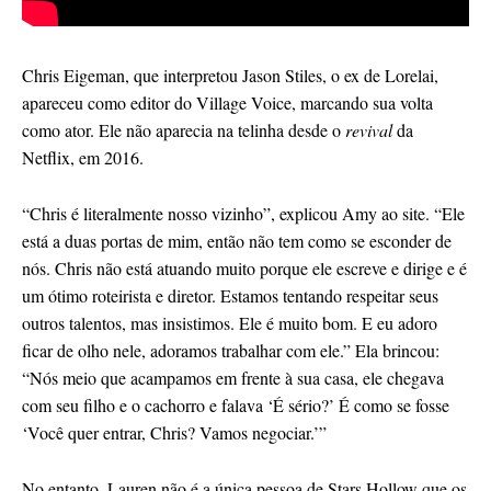
Chris Eigeman, que interpretou Jason Stiles, o ex de Lorelai,
apareceu como editor do Village Voice, marcando sua volta
como ator. Ele não aparecia na telinha desde o
revival
da
Netflix, em 2016.
“Chris é literalmente nosso vizinho”, explicou Amy ao site. “Ele
está a duas portas de mim, então não tem como se esconder de
nós. Chris não está atuando muito porque ele escreve e dirige e é
um ótimo roteirista e diretor. Estamos tentando respeitar seus
outros talentos, mas insistimos. Ele é muito bom. E eu adoro
ficar de olho nele, adoramos trabalhar com ele.” Ela brincou:
“Nós meio que acampamos em frente à sua casa, ele chegava
com seu filho e o cachorro e falava ‘É sério?’ É como se fosse
‘Você quer entrar, Chris? Vamos negociar.’”
No entanto, Lauren não é a única pessoa de Stars Hollow que os