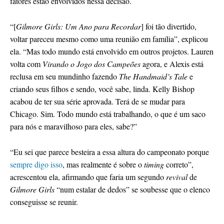
fatores estão envolvidos nessa decisão.
“[
Gilmore Girls: Um Ano para Recordar
] foi tão divertido,
voltar pareceu mesmo como uma reunião em família”, explicou
ela. “Mas todo mundo está envolvido em outros projetos. Lauren
volta com
Virando o Jogo dos Campeões
agora, e Alexis está
reclusa em seu mundinho fazendo
The Handmaid’s Tale
e
criando seus filhos e sendo, você sabe, linda. Kelly Bishop
acabou de ter sua série aprovada. Terá de se mudar para
Chicago. Sim. Todo mundo está trabalhando, o que é um saco
para nós e maravilhoso para eles, sabe?”
“Eu sei que parece besteira a essa altura do campeonato porque
sempre digo isso
, mas realmente é sobre o
timing
correto”,
acrescentou ela, afirmando que faria um segundo
revival
de
Gilmore Girls
“num estalar de dedos” se soubesse que o elenco
conseguisse se reunir.