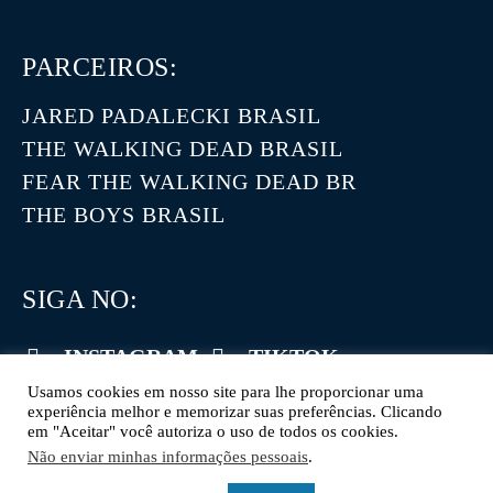
PARCEIROS:
JARED PADALECKI BRASIL
THE WALKING DEAD BRASIL
FEAR THE WALKING DEAD BR
THE BOYS BRASIL
SIGA NO:
INSTAGRAM
TIKTOK
Usamos cookies em nosso site para lhe proporcionar uma
FACEBOOK
TWITTER
experiência melhor e memorizar suas preferências. Clicando
em "Aceitar" você autoriza o uso de todos os cookies.
YOUTUBE
Não enviar minhas informações pessoais
.