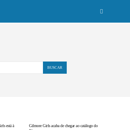
Especiais
More
BUSCAR
rls está à
Gilmore Girls acaba de chegar ao catálogo do