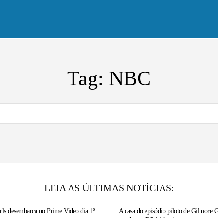
tícias
A série
Vídeos
Entrevistas
Tag:
NBC
LEIA AS ÚLTIMAS NOTÍCIAS:
rls desembarca no Prime Video dia 1º
A casa do episódio piloto de Gilmore Gi