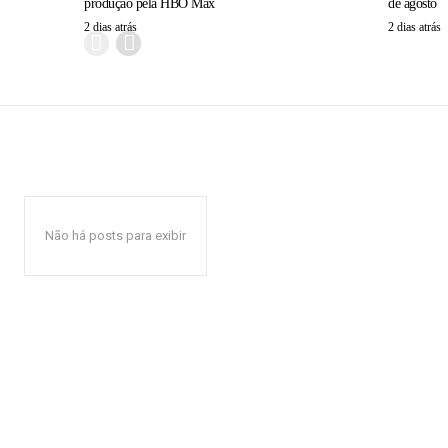
produção pela HBO Max
de agosto
2 dias atrás
2 dias atrás
Não há posts para exibir