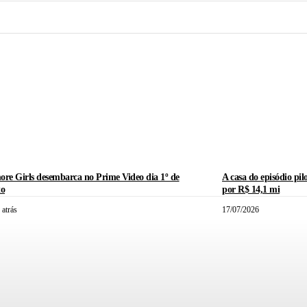
ore Girls desembarca no Prime Video dia 1º de
A casa do episódio pil
to
por R$ 14,1 mi
 atrás
17/07/2026