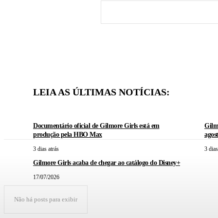
LEIA AS ÚLTIMAS NOTÍCIAS:
Documentário oficial de Gilmore Girls está em
Gilm
produção pela HBO Max
agos
3 dias atrás
3 dias
Gilmore Girls acaba de chegar ao catálogo do Disney+
17/07/2026
Não há posts para exibir