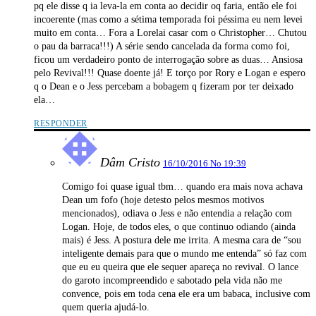
pq ele disse q ia leva-la em conta ao decidir oq faria, então ele foi
incoerente (mas como a sétima temporada foi péssima eu nem levei
muito em conta… Fora a Lorelai casar com o Christopher… Chutou
o pau da barraca!!!) A série sendo cancelada da forma como foi,
ficou um verdadeiro ponto de interrogação sobre as duas… Ansiosa
pelo Revival!!! Quase doente já! E torço por Rory e Logan e espero
q o Dean e o Jess percebam a bobagem q fizeram por ter deixado
ela…
RESPONDER
Dâm Cristo
16/10/2016 No 19:39
Comigo foi quase igual tbm… quando era mais nova achava
Dean um fofo (hoje detesto pelos mesmos motivos
mencionados), odiava o Jess e não entendia a relação com
Logan. Hoje, de todos eles, o que continuo odiando (ainda
mais) é Jess. A postura dele me irrita. A mesma cara de “sou
inteligente demais para que o mundo me entenda” só faz com
que eu eu queira que ele sequer apareça no revival. O lance
do garoto incompreendido e sabotado pela vida não me
convence, pois em toda cena ele era um babaca, inclusive com
quem queria ajudá-lo.