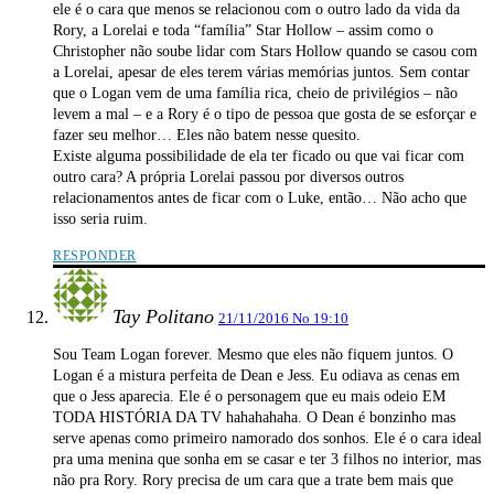
ele é o cara que menos se relacionou com o outro lado da vida da
Rory, a Lorelai e toda “família” Star Hollow – assim como o
Christopher não soube lidar com Stars Hollow quando se casou com
a Lorelai, apesar de eles terem várias memórias juntos. Sem contar
que o Logan vem de uma família rica, cheio de privilégios – não
levem a mal – e a Rory é o tipo de pessoa que gosta de se esforçar e
fazer seu melhor… Eles não batem nesse quesito.
Existe alguma possibilidade de ela ter ficado ou que vai ficar com
outro cara? A própria Lorelai passou por diversos outros
relacionamentos antes de ficar com o Luke, então… Não acho que
isso seria ruim.
RESPONDER
Tay Politano
21/11/2016 No 19:10
Sou Team Logan forever. Mesmo que eles não fiquem juntos. O
Logan é a mistura perfeita de Dean e Jess. Eu odiava as cenas em
que o Jess aparecia. Ele é o personagem que eu mais odeio EM
TODA HISTÓRIA DA TV hahahahaha. O Dean é bonzinho mas
serve apenas como primeiro namorado dos sonhos. Ele é o cara ideal
pra uma menina que sonha em se casar e ter 3 filhos no interior, mas
não pra Rory. Rory precisa de um cara que a trate bem mais que