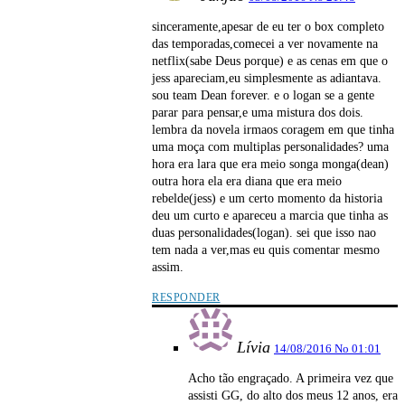
sinceramente,apesar de eu ter o box completo
das temporadas,comecei a ver novamente na
netflix(sabe Deus porque) e as cenas em que o
jess apareciam,eu simplesmente as adiantava.
sou team Dean forever. e o logan se a gente
parar para pensar,e uma mistura dos dois.
lembra da novela irmaos coragem em que tinha
uma moça com multiplas personalidades? uma
hora era lara que era meio songa monga(dean)
outra hora ela era diana que era meio
rebelde(jess) e um certo momento da historia
deu um curto e apareceu a marcia que tinha as
duas personalidades(logan). sei que isso nao
tem nada a ver,mas eu quis comentar mesmo
assim.
RESPONDER
Lívia
14/08/2016 No 01:01
Acho tão engraçado. A primeira vez que
assisti GG, do alto dos meus 12 anos, era