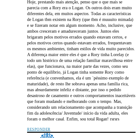
Hoje, prestando mais atenção, penso que o que mais se
parecia com a Rory era o Logan. Os outros dois eram muito
diferentes dela, em muitos aspectos. Todas as características
de Logan tbm existem na Rory (que tbm é muuuito mimada)
e se fizeram notar em algum momento. Acho, inclusive, que
ambos cresceram e amadureceram juntos. Juntos eles
brigaram pelos motivos errados quando estavam certos, e
pelos motivos certos quando estavam errados, frequentavam
os mesmos ambientes, tinham estilos de vida muito parecidos.
A diferença maior entre eles é que a Rory tinha Lorelay (e
todo um histórico de uma relação familiar maravilhosa entre
elas), que funcionava, na maior parte das vezes, como seu
ponto de equilíbrio, já Logan tinha somente Rory como
referência (e convenhamos, ela é um ´péssimo exemplo de
maturidade), de resto lhe sobrava apenas uma família rica,
mas absurdamente infeliz e distante, por isso o pedido
desastroso de casamento e outros comportamentos inaceitáveis
que foram mudando e melhorando com o tempo. Mas,
considerando um relacionamento que acompanha a transição
fim da adolescência/ Juventude/ início da vida adulta, eles
foram o melhor casal. Enfim, sou total Rogan! rsrsrs
RESPONDER