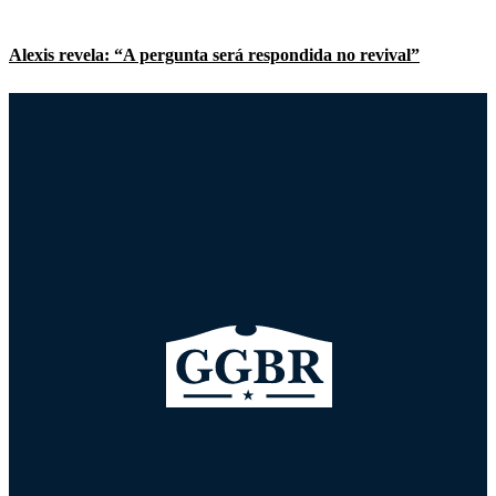
Alexis revela: “A pergunta será respondida no revival”
Todos os episódios disponíveis para download na Netflix
Michel terá um romance no revival, revela Yanic
“Um Ano para Recordar” já está no catálogo da Netflix!