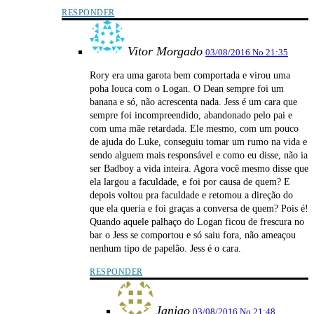
RESPONDER
Vitor Morgado
03/08/2016 No 21:35
Rory era uma garota bem comportada e virou uma
poha louca com o Logan. O Dean sempre foi um
banana e só, não acrescenta nada. Jess é um cara que
sempre foi incompreendido, abandonado pelo pai e
com uma mãe retardada. Ele mesmo, com um pouco
de ajuda do Luke, conseguiu tomar um rumo na vida e
sendo alguem mais responsável e como eu disse, não ia
ser Badboy a vida inteira. Agora você mesmo disse que
ela largou a faculdade, e foi por causa de quem? E
depois voltou pra faculdade e retomou a direção do
que ela queria e foi graças a conversa de quem? Pois é!
Quando aquele palhaço do Logan ficou de frescura no
bar o Jess se comportou e só saiu fora, não ameaçou
nenhum tipo de papelão. Jess é o cara.
RESPONDER
Janjao
03/08/2016 No 21:48