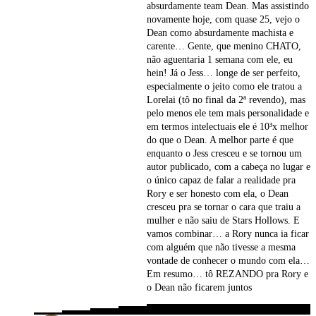
absurdamente team Dean. Mas assistindo
novamente hoje, com quase 25, vejo o
Dean como absurdamente machista e
carente… Gente, que menino CHATO,
não aguentaria 1 semana com ele, eu
hein! Já o Jess… longe de ser perfeito,
especialmente o jeito como ele tratou a
Lorelai (tô no final da 2ª revendo), mas
pelo menos ele tem mais personalidade e
em termos intelectuais ele é 10³x melhor
do que o Dean. A melhor parte é que
enquanto o Jess cresceu e se tornou um
autor publicado, com a cabeça no lugar e
o único capaz de falar a realidade pra
Rory e ser honesto com ela, o Dean
cresceu pra se tornar o cara que traiu a
mulher e não saiu de Stars Hollows. E
vamos combinar… a Rory nunca ia ficar
com alguém que não tivesse a mesma
vontade de conhecer o mundo com ela…
Em resumo… tô REZANDO pra Rory e
o Dean não ficarem juntos