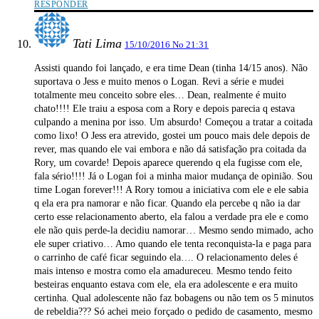
RESPONDER
Tati Lima
15/10/2016 No 21:31
Assisti quando foi lançado, e era time Dean (tinha 14/15 anos). Não
suportava o Jess e muito menos o Logan. Revi a série e mudei
totalmente meu conceito sobre eles… Dean, realmente é muito
chato!!!! Ele traiu a esposa com a Rory e depois parecia q estava
culpando a menina por isso. Um absurdo! Começou a tratar a coitada
como lixo! O Jess era atrevido, gostei um pouco mais dele depois de
rever, mas quando ele vai embora e não dá satisfação pra coitada da
Rory, um covarde! Depois aparece querendo q ela fugisse com ele,
fala sério!!!! Já o Logan foi a minha maior mudança de opinião. Sou
time Logan forever!!! A Rory tomou a iniciativa com ele e ele sabia
q ela era pra namorar e não ficar. Quando ela percebe q não ia dar
certo esse relacionamento aberto, ela falou a verdade pra ele e como
ele não quis perde-la decidiu namorar… Mesmo sendo mimado, acho
ele super criativo… Amo quando ele tenta reconquista-la e paga para
o carrinho de café ficar seguindo ela…. O relacionamento deles é
mais intenso e mostra como ela amadureceu. Mesmo tendo feito
besteiras enquanto estava com ele, ela era adolescente e era muito
certinha. Qual adolescente não faz bobagens ou não tem os 5 minutos
de rebeldia??? Só achei meio forçado o pedido de casamento, mesmo