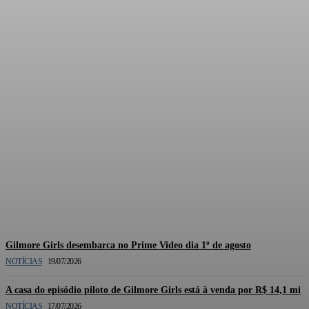
Documentário oficial de
Gilmore Girls está em
produção pela HBO Max
Gilmore Girls desembarca no Prime Video dia 1º de agosto
NOTÍCIAS
19/07/2026
A casa do episódio piloto de Gilmore Girls está à venda por R$ 14,1 mi
NOTÍCIAS
17/07/2026