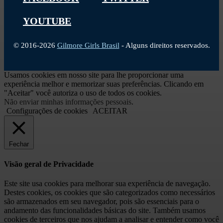
YOUTUBE
© 2016-2026
Gilmore Girls Brasil
- Alguns direitos reservados.
Usamos cookies em nosso site para lhe proporcionar uma
experiência melhor e memorizar suas preferências. Clicando em
"Aceitar" você autoriza o uso de todos os cookies.
Não enviar minhas informações pessoais
.
Configurações de cookies
ACEITAR
Fechar
Visão geral de Privacidade
Este site usa cookies para melhorar sua experiência de navegação.
Destes cookies, os cookies que são categorizados como necessários
são armazenados em seu navegador, pois são essenciais para o
andamento das funcionalidades básicas do site. Também usamos
cookies de terceiros que nos ajudam a analisar e entender como você